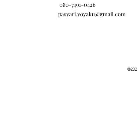
080-7491-0426
pasyari.yoyaku@gmail.com
©202